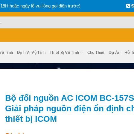
 18H hoặc ngày lễ vui lòng gọi điện trước)
Đ
Vệ Tinh
Định Vị Vệ Tinh
Thiết Bị Vệ Tinh
Cho Thuê
Dự Án
Hỗ T
Bộ đổi nguồn AC ICOM BC-157S
Giải pháp nguồn điện ổn định c
thiết bị ICOM