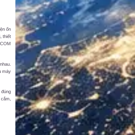
iện ổn
 thiết
, ICOM
nhau.
ều máy
, đúng
h cắm,