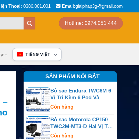
iện Thoại:
0386.001.001
Email:
giaiphap3g@gmail.com
Hotline: 0974.051.444
rợ
TIẾNG VIỆT
SẢN PHẨM NỔI BẬT
Bộ sạc Endura TWC6M 6
Vị Trí Kèm 6 Pod Và
 –
Nguồn Ngoài
Còn hàng
ho
Bộ sạc Motorola CP150
TWC2M-MT3-D Hai Vị Trí
Cho CP150, CP200,
Còn hàng