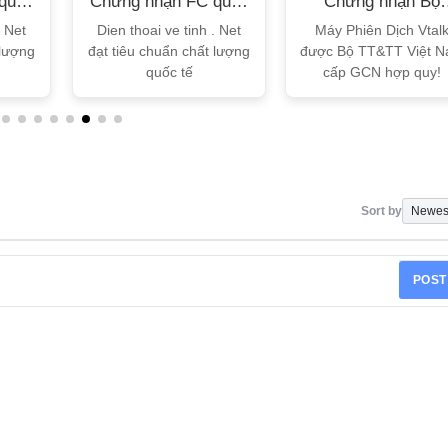
quốc
Chứng nhận FC quốc
Chứng nhận Bộ
tế
TT&TT
. Net
Dien thoai ve tinh . Net
Máy Phiên Dịch Vtal
 lượng
đạt tiêu chuẩn chất lượng
được Bộ TT&TT Việt 
quốc tế
cấp GCN hợp quy!
Sort by
POST