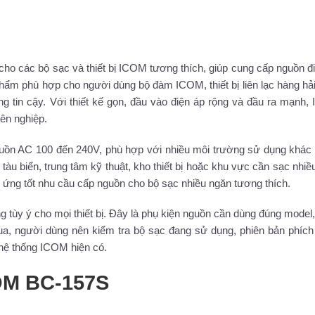
o các bộ sạc và thiết bị ICOM tương thích, giúp cung cấp nguồn đ
hẩm phù hợp cho người dùng bộ đàm ICOM, thiết bị liên lạc hàng hải,
g tin cậy. Với thiết kế gọn, đầu vào điện áp rộng và đầu ra mạnh
ên nghiệp.
uồn AC 100 đến 240V, phù hợp với nhiều môi trường sử dụng khác 
tàu biển, trung tâm kỹ thuật, kho thiết bị hoặc khu vực cần sạc nhi
ng tốt nhu cầu cấp nguồn cho bộ sạc nhiều ngăn tương thích.
tùy ý cho mọi thiết bị. Đây là phụ kiện nguồn cần dùng đúng model
mua, người dùng nên kiểm tra bộ sạc đang sử dụng, phiên bản phíc
 hệ thống ICOM hiện có.
OM BC-157S