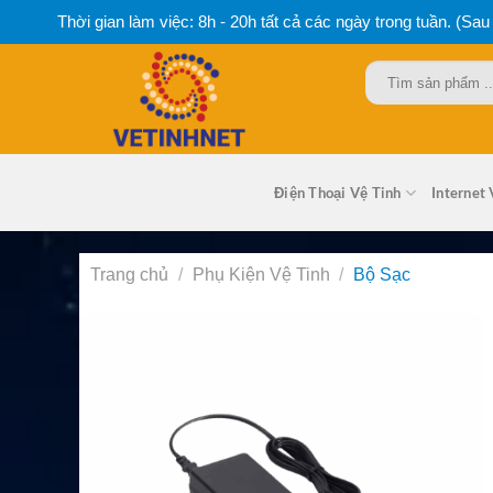
Bỏ
Thời gian làm việc: 8h - 20h tất cả các ngày trong tuần. (Sau
qua
nội
Tìm
dung
kiếm:
Điện Thoại Vệ Tinh
Internet 
Trang chủ
/
Phụ Kiện Vệ Tinh
/
Bộ Sạc