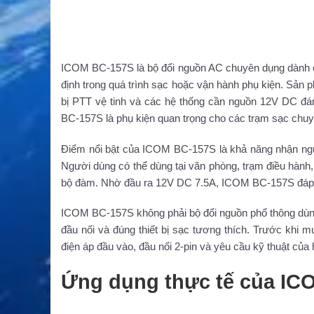
ICOM BC-157S là bộ đổi nguồn AC chuyên dụng dành ch
định trong quá trình sạc hoặc vận hành phụ kiện. Sản p
bị PTT vệ tinh và các hệ thống cần nguồn 12V DC đán
BC-157S là phụ kiện quan trọng cho các trạm sạc chuy
Điểm nổi bật của ICOM BC-157S là khả năng nhận ng
Người dùng có thể dùng tại văn phòng, trạm điều hành, 
bộ đàm. Nhờ đầu ra 12V DC 7.5A, ICOM BC-157S đáp ứ
ICOM BC-157S không phải bộ đổi nguồn phổ thông dùng 
đầu nối và đúng thiết bị sạc tương thích. Trước khi 
điện áp đầu vào, đầu nối 2-pin và yêu cầu kỹ thuật của
Ứng dụng thực tế của IC