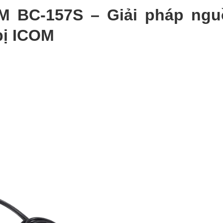
M BC-157S – Giải pháp ngu
bị ICOM