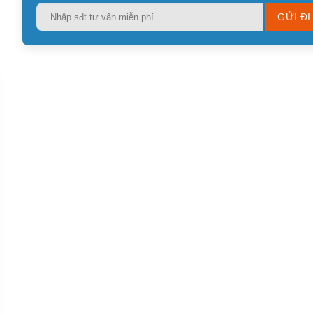
Please
leave
this
field
empty.