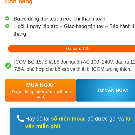
Còn hàng
Được dùng thử test trước khi thanh toán
1 đổi 1 ngay lập tức – Giao hàng tận tay – Bảo hành 1
tháng
Đã bán: 125
ICOM BC-157S là bộ đổi nguồn AC 100–240V, đầu ra 
7.5A, phù hợp cho bộ sạc và thiết bị ICOM tương thích.
MUA NGAY
TƯ VẤN NGAY
(Được dùng thử trước khi thanh
toán)
Hãy để lại
số điện thoại
, để được gọi và
tư
vấn miễn phí!