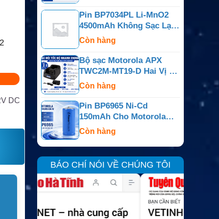
PR400
Pin BP7034PL Li-MnO2
4500mAh Không Sạc Lại
Cho Bộ Đàm Motorola
Còn hàng
2
APX
Bộ sạc Motorola APX
TWC2M-MT19-D Hai Vị Trí
Cho APX6000, APX7000,
Còn hàng
APX800
12V DC
Pin BP6965 Ni-Cd
150mAh Cho Motorola
Dimension IV, Minitor Và
Còn hàng
Dòng Tương Thích
BÁO CHÍ NÓI VỀ CHÚNG TÔI