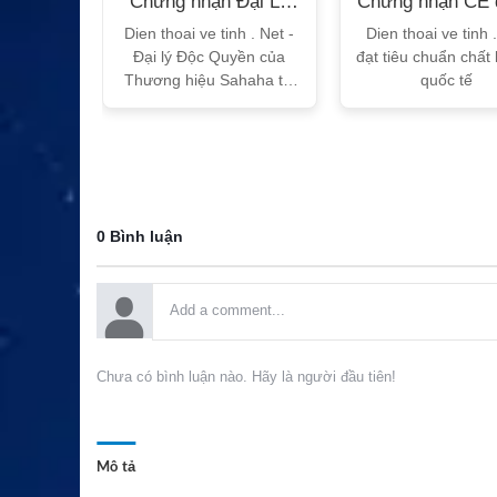
n Bộ
Chứng nhận Đại Lý
Chứng nhận CE 
T
Sahaha
tế
h Vtalk
Dien thoai ve tinh . Net -
Dien thoai ve tinh 
Việt Nam
Đại lý Độc Quyền của
đạt tiêu chuẩn chất
 quy!
Thương hiệu Sahaha tại
quốc tế
Việt Nam
0 Bình luận
Chưa có bình luận nào. Hãy là người đầu tiên!
Mô tả