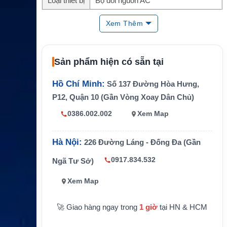
Loại thiết bị
Bộ đổi nguồn AC
Điện áp đầ
100–240V AC
Xem Thêm
u vào
Điện áp đầ
12V DC
u ra
Sản phẩm hiện có sẵn tại
Dòng đầu r
7.5A
a
Hồ Chí Minh:
Số 137 Đường Hòa Hưng,
P12, Quận 10 (Gần Vòng Xoay Dân Chủ)
Đầu nối
2-pin
0386.002.002
Xem Map
Cấp nguồn cho bộ sạc và thiết bị ICO
Ứng dụng
M tương thích
Hà Nội:
226 Đường Láng - Đống Đa (Gần
0917.834.532
Ngã Tư Sở)
Xem Map
🚀 Giao hàng ngay trong
1 giờ
tại HN & HCM