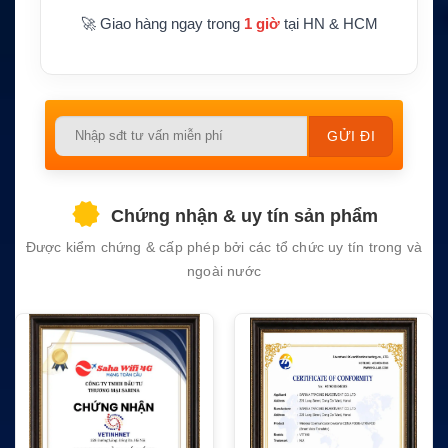
🚀 Giao hàng ngay trong
1 giờ
tại HN & HCM
Please
leave
this
field
Chứng nhận & uy tín sản phẩm
empty.
Được kiểm chứng & cấp phép bởi các tổ chức uy tín trong và
ngoài nước