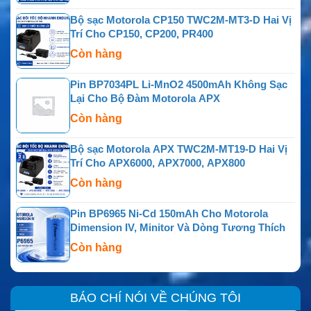
Bộ sạc Motorola CP150 TWC2M-MT3-D Hai Vị
Trí Cho CP150, CP200, PR400
Còn hàng
Pin BP7034PL Li-MnO2 4500mAh Không Sạc
Lại Cho Bộ Đàm Motorola APX
Còn hàng
Bộ sạc Motorola APX TWC2M-MT19-D Hai Vị
Trí Cho APX6000, APX7000, APX800
Còn hàng
Pin BP6965 Ni-Cd 150mAh Cho Motorola
Dimension IV, Minitor Và Dòng Tương Thích
Còn hàng
BÁO CHÍ NÓI VỀ CHÚNG TÔI