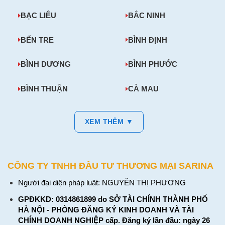
BẠC LIÊU
BẮC NINH
BẾN TRE
BÌNH ĐỊNH
BÌNH DƯƠNG
BÌNH PHƯỚC
BÌNH THUẬN
CÀ MAU
XEM THÊM ▼
CÔNG TY TNHH ĐẦU TƯ THƯƠNG MẠI SARINA
Người đại diện pháp luật: NGUYỄN THỊ PHƯƠNG
GPĐKKD: 0314861899 do SỞ TÀI CHÍNH THÀNH PHỐ
HÀ NỘI - PHÒNG ĐĂNG KÝ KINH DOANH VÀ TÀI
CHÍNH DOANH NGHIỆP cấp. Đăng ký lần đầu: ngày 26