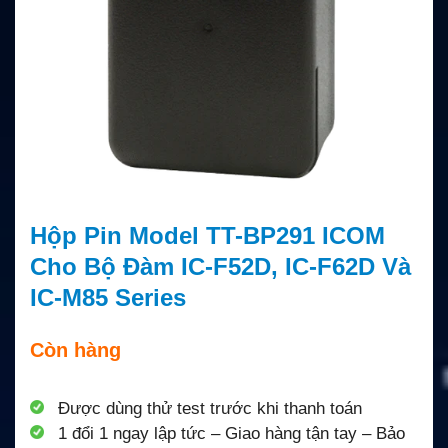
Hộp Pin Model TT-BP291 ICOM
Cho Bộ Đàm IC-F52D, IC-F62D Và
IC-M85 Series
Còn hàng
Được dùng thử test trước khi thanh toán
1 đổi 1 ngay lập tức – Giao hàng tận tay – Bảo