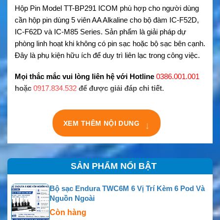
Hộp Pin Model TT-BP291 ICOM phù hợp cho người dùng
cần hộp pin dùng 5 viên AA Alkaline cho bộ đàm IC-F52D,
IC-F62D và IC-M85 Series. Sản phẩm là giải pháp dự
phòng linh hoạt khi không có pin sạc hoặc bộ sạc bên cạnh.
Đây là phụ kiện hữu ích để duy trì liên lạc trong công việc.
Mọi thắc mắc vui lòng liên hệ với Hotline
0386.001.001
hoặc
0917.834.532
để được giải đáp chi tiết.
XEM THÊM NỘI DUNG
↓
SẢN PHẨM NỔI BẬT
Bộ sạc Endura TWC6M 6 Vị Trí Kèm 6 Pod Và
Nguồn Ngoài
Còn hàng