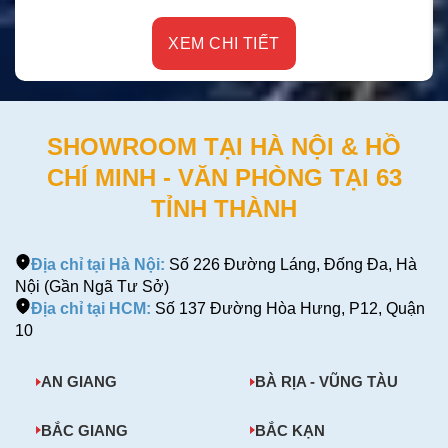
XEM CHI TIẾT
SHOWROOM TẠI HÀ NỘI & HỒ
CHÍ MINH - VĂN PHÒNG TẠI 63
TỈNH THÀNH
Địa chỉ tại Hà Nội:
Số 226 Đường Láng, Đống Đa, Hà
Nội (Gần Ngã Tư Sở)
Địa chỉ tại HCM:
Số 137 Đường Hòa Hưng, P12, Quận
10
AN GIANG
BÀ RỊA - VŨNG TÀU
BẮC GIANG
BẮC KẠN