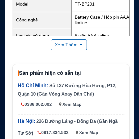
Model
TT-BP291
Battery Case / Hộp pin AA A
Công nghệ
lkaline
Loại pin sử dụng
5 viên AA Alkaline
Xem Thêm
Điện áp danh định
AA(LR6) x 5 cells
Chuẩn bảo vệ
IP54
Sản phẩm hiện có sẵn tại
ICOM IC-F52D, IC-F62D v
Thiết bị tương thích
Hồ Chí Minh:
Số 137 Đường Hòa Hưng, P12,
à IC-M85 Series
Quận 10 (Gần Vòng Xoay Dân Chủ)
Hãng sản xuất
ICOM
0386.002.002
Xem Map
Hà Nội:
226 Đường Láng - Đống Đa (Gần Ngã
0917.834.532
Xem Map
Tư Sở)