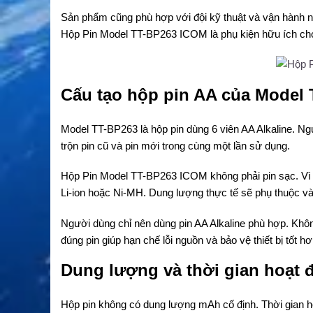
Sản phẩm cũng phù hợp với đội kỹ thuật và vận hành ngo
Hộp Pin Model TT-BP263 ICOM là phụ kiện hữu ích ch
Cấu tạo hộp pin AA của Model
Model TT-BP263 là hộp pin dùng 6 viên AA Alkaline. Ng
trộn pin cũ và pin mới trong cùng một lần sử dụng.
Hộp Pin Model TT-BP263 ICOM không phải pin sạc. Vì 
Li-ion hoặc Ni-MH. Dung lượng thực tế sẽ phụ thuộc và
Người dùng chỉ nên dùng pin AA Alkaline phù hợp. Khôn
đúng pin giúp hạn chế lỗi nguồn và bảo vệ thiết bị tốt hơ
Dung lượng và thời gian hoạt 
Hộp pin không có dung lượng mAh cố định. Thời gian h