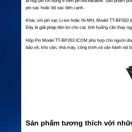
là hộp pin rời dùng 6 viên pin AA Alkaline. Sản phẩm 
pin sạc hoặc bộ sạc bên cạnh.
Khác với pin sạc Li-ion hoặc Ni-MH, Model TT-BP263 là
Đây là giải pháp tiện lợi cho các tình huống cần thay n
Hộp Pin Model TT-BP263 ICOM phù hợp cho người dùn
bảo vệ, kho vận, nhà máy, công trình và vận hành nội
Sản phẩm tương thích với nh