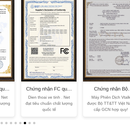
XEM CHI TIẾT
XEM CHI TIẾT
quốc
Chứng nhận FC quốc
Chứng nhận Bộ
tế
TT&TT
. Net
Dien thoai ve tinh . Net
Máy Phiên Dịch Vtal
 lượng
đạt tiêu chuẩn chất lượng
được Bộ TT&TT Việt 
quốc tế
cấp GCN hợp quy!