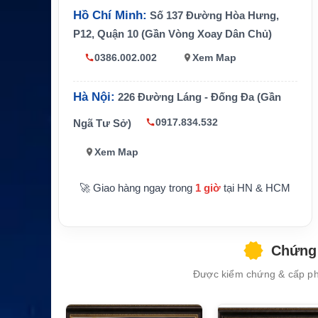
Hồ Chí Minh:
Số 137 Đường Hòa Hưng,
P12, Quận 10 (Gần Vòng Xoay Dân Chủ)
0386.002.002
Xem Map
Hà Nội:
226 Đường Láng - Đống Đa (Gần
0917.834.532
Ngã Tư Sở)
Xem Map
🚀 Giao hàng ngay trong
1 giờ
tại HN & HCM
Chứng 
Được kiểm chứng & cấp phé