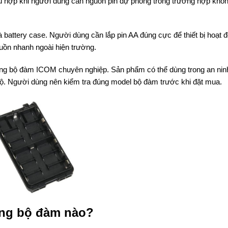
phù hợp khi người dùng cần nguồn pin dự phòng trong trường hợp khô
 battery case. Người dùng cần lắp pin AA đúng cực để thiết bị hoạt 
guồn nhanh ngoài hiện trường.
g bộ đàm ICOM chuyên nghiệp. Sản phẩm có thể dùng trong an nin
 bộ. Người dùng nên kiểm tra đúng model bộ đàm trước khi đặt mua.
ững bộ đàm nào?