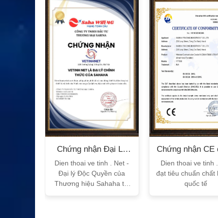
XEM CHI TIẾT
n Bộ
Chứng nhận Đại Lý
Chứng nhận CE 
T
Sahaha
tế
h Vtalk
Dien thoai ve tinh . Net -
Dien thoai ve tinh 
Việt Nam
Đại lý Độc Quyền của
đạt tiêu chuẩn chất
 quy!
Thương hiệu Sahaha tại
quốc tế
Việt Nam