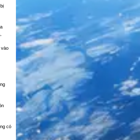
bị
ủa
.
 vào
ùng
ồn
ùng có