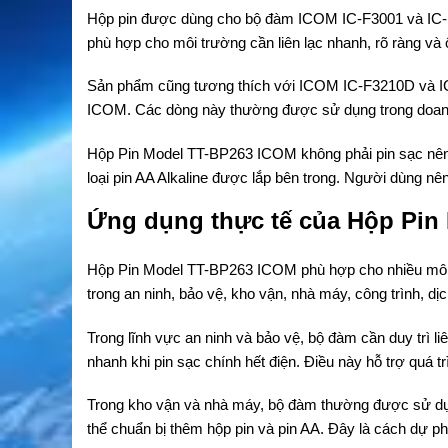
Hộp pin được dùng cho bộ đàm ICOM IC-F3001 và IC-
phù hợp cho môi trường cần liên lạc nhanh, rõ ràng và 
Sản phẩm cũng tương thích với ICOM IC-F3210D và IC
ICOM. Các dòng này thường được sử dụng trong doanh 
Hộp Pin Model TT-BP263 ICOM không phải pin sạc nên
loại pin AA Alkaline được lắp bên trong. Người dùng nên
Ứng dụng thực tế của Hộp Pin
Hộp Pin Model TT-BP263 ICOM phù hợp cho nhiều môi t
trong an ninh, bảo vệ, kho vận, nhà máy, công trình, dị
Trong lĩnh vực an ninh và bảo vệ, bộ đàm cần duy trì li
nhanh khi pin sạc chính hết điện. Điều này hỗ trợ quá t
Trong kho vận và nhà máy, bộ đàm thường được sử dụng
thể chuẩn bị thêm hộp pin và pin AA. Đây là cách dự ph