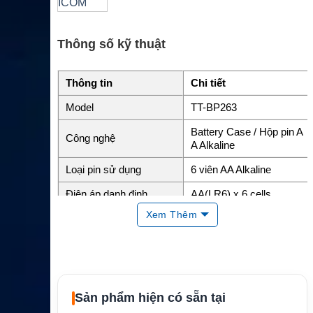
Thông số kỹ thuật
Thông tin
Chi tiết
Model
TT-BP263
Battery Case / Hộp pin A
Công nghệ
A Alkaline
Loại pin sử dụng
6 viên AA Alkaline
Điện áp danh định
AA(LR6) x 6 cells
Xem Thêm
ICOM IC-F3001, IC-F400
Thiết bị tương thích
1, IC-F3210D và IC-F421
0D Series
Hãng sản xuất
ICOM
Sản phẩm hiện có sẵn tại