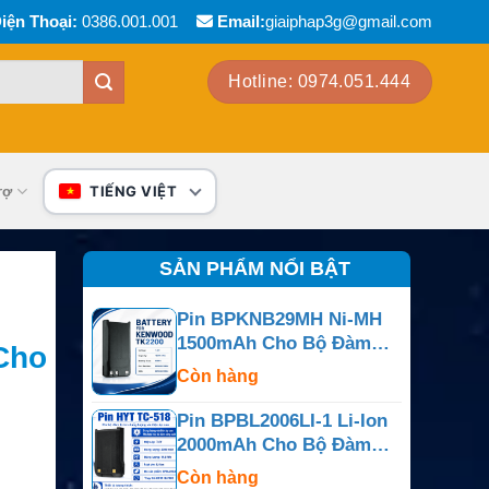
iện Thoại:
0386.001.001
Email:
giaiphap3g@gmail.com
Hotline: 0974.051.444
rợ
TIẾNG VIỆT
SẢN PHẨM NỔI BẬT
Pin BPKNB29MH Ni-MH
1500mAh Cho Bộ Đàm
Cho
Kenwood TK-2200, NX-
Còn hàng
240 Và NX-340
Pin BPBL2006LI-1 Li-Ion
2000mAh Cho Bộ Đàm
Hytera PD702, PD782
Còn hàng