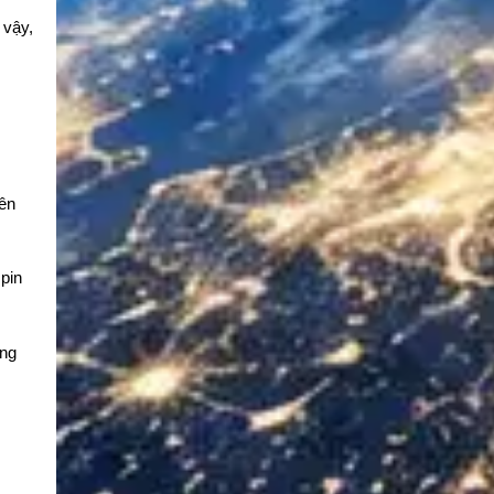
 vậy,
nên
pin
ùng