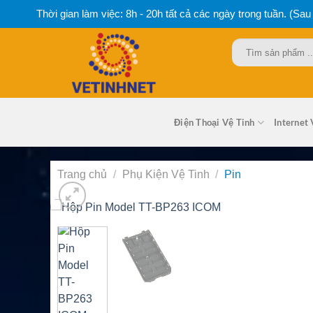
Bỏ
Thời gian làm việc: 8h - 20h tất cả các ngày trong tuần. (Sau
qua
nội
Tìm
dung
kiếm:
Điện Thoại Vệ Tinh
Internet 
Trang chủ
/
Phụ Kiện Vệ Tinh
/
Pin