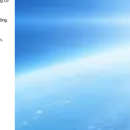
ng có
động.
h,