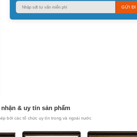
Please
leave
this
field
empty.
nhận & uy tín sản phẩm
p bởi các tổ chức uy tín trong và ngoài nước