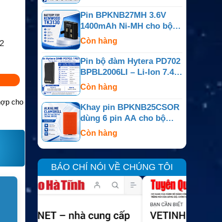
Pin BPKNB27MH 3.6V
1400mAh Ni-MH cho bộ
đàm Kenwood TK-3130,
Còn hàng
2
TK-3131
Pin bộ đàm Hytera PD702
BPBL2006LI – Li-Ion 7.4V
2000mAh
Còn hàng
hợp cho
Khay pin BPKNB25CSOR
dùng 6 pin AA cho bộ
đàm Kenwood
Còn hàng
BÁO CHÍ NÓI VỀ CHÚNG TÔI