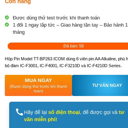
Còn hàng
Được dùng thử test trước khi thanh toán
1 đổi 1 ngay lập tức – Giao hàng tận tay – Bảo hành 1
tháng
Đã bán: 58
Hộp Pin Model TT-BP263 ICOM dùng 6 viên pin AA Alkaline, phù 
bộ đàm IC-F3001, IC-F4001, IC-F3210D và IC-F4210D Series.
MUA NGAY
TƯ VẤN NGAY
(Được dùng thử trước khi thanh
toán)
Hãy để lại
số điện thoại
, để được gọi và
tư
vấn miễn phí!