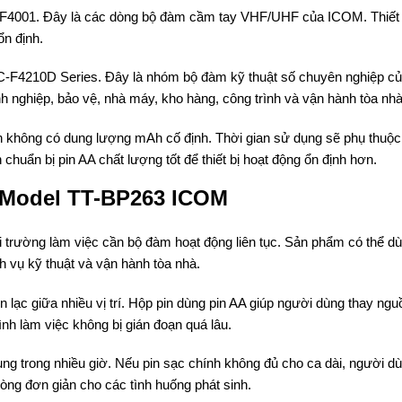
F4001. Đây là các dòng bộ đàm cầm tay VHF/UHF của ICOM. Thiết 
ổn định.
-F4210D Series. Đây là nhóm bộ đàm kỹ thuật số chuyên nghiệp c
nghiệp, bảo vệ, nhà máy, kho hàng, công trình và vận hành tòa nhà
 không có dung lượng mAh cố định. Thời gian sử dụng sẽ phụ thuộc
 chuẩn bị pin AA chất lượng tốt để thiết bị hoạt động ổn định hơn.
 Model TT-BP263 ICOM
rường làm việc cần bộ đàm hoạt động liên tục. Sản phẩm có thể d
ch vụ kỹ thuật và vận hành tòa nhà.
ên lạc giữa nhiều vị trí. Hộp pin dùng pin AA giúp người dùng thay ngu
rình làm việc không bị gián đoạn quá lâu.
 trong nhiều giờ. Nếu pin sạc chính không đủ cho ca dài, người d
òng đơn giản cho các tình huống phát sinh.