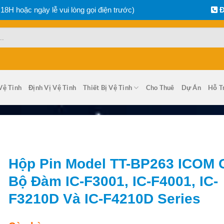
 18H hoặc ngày lễ vui lòng gọi điện trước)
Đ
Vệ Tinh
Định Vị Vệ Tinh
Thiết Bị Vệ Tinh
Cho Thuê
Dự Án
Hỗ T
Hộp Pin Model TT-BP263 ICOM 
Bộ Đàm IC-F3001, IC-F4001, IC-
F3210D Và IC-F4210D Series