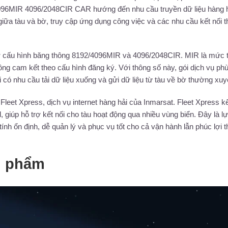
2/4096MIR 4096/2048CIR CAR hướng đến nhu cầu truyền dữ liệu hàng 
 giữa tàu và bờ, truy cập ứng dụng công việc và các nhu cầu kết nối th
 cấu hình băng thông 8192/4096MIR và 4096/2048CIR. MIR là mức 
hông cam kết theo cấu hình đăng ký. Với thông số này, gói dịch vụ ph
khi có nhu cầu tải dữ liệu xuống và gửi dữ liệu từ tàu về bờ thường xuy
leet Xpress, dịch vụ internet hàng hải của Inmarsat. Fleet Xpress k
giúp hỗ trợ kết nối cho tàu hoạt động qua nhiều vùng biển. Đây là l
ính ổn định, dễ quản lý và phục vụ tốt cho cả vận hành lẫn phúc lợi 
n phẩm