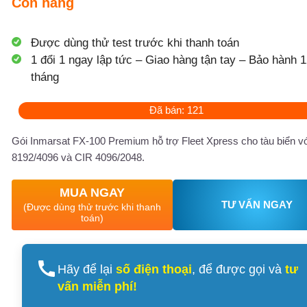
Còn hàng
Được dùng thử test trước khi thanh toán
1 đổi 1 ngay lập tức – Giao hàng tận tay – Bảo hành 1
tháng
Đã bán: 121
Gói Inmarsat FX-100 Premium hỗ trợ Fleet Xpress cho tàu biển v
8192/4096 và CIR 4096/2048.
MUA NGAY
TƯ VẤN NGAY
(Được dùng thử trước khi thanh
toán)
Hãy để lại
số điện thoại
, để được gọi và
tư
vấn miễn phí!