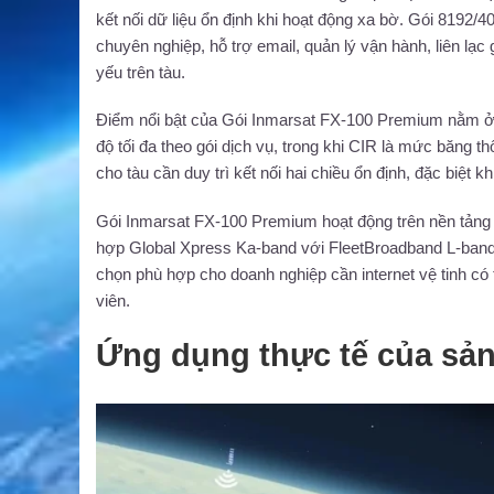
kết nối dữ liệu ổn định khi hoạt động xa bờ. Gói 819
chuyên nghiệp, hỗ trợ email, quản lý vận hành, liên lạc
yếu trên tàu.
Điểm nổi bật của Gói Inmarsat FX-100 Premium nằm ở
độ tối đa theo gói dịch vụ, trong khi CIR là mức băng t
cho tàu cần duy trì kết nối hai chiều ổn định, đặc biệt 
Gói Inmarsat FX-100 Premium hoạt động trên nền tảng F
hợp Global Xpress Ka-band với FleetBroadband L-band, 
chọn phù hợp cho doanh nghiệp cần internet vệ tinh có t
viên.
Ứng dụng thực tế của sả