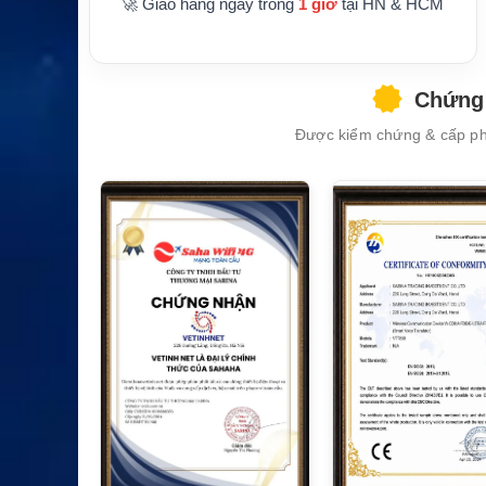
🚀 Giao hàng ngay trong
1 giờ
tại HN & HCM
Chứng 
Được kiểm chứng & cấp phé
XEM CHI TIẾT