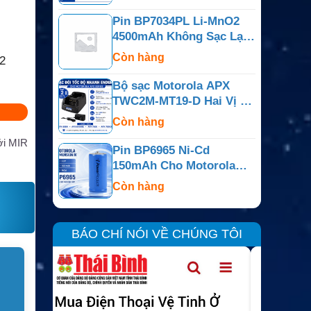
PR400
Pin BP7034PL Li-MnO2
4500mAh Không Sạc Lại
Cho Bộ Đàm Motorola
Còn hàng
2
APX
Bộ sạc Motorola APX
TWC2M-MT19-D Hai Vị Trí
Cho APX6000, APX7000,
Còn hàng
APX800
ới MIR
Pin BP6965 Ni-Cd
150mAh Cho Motorola
Dimension IV, Minitor Và
Còn hàng
Dòng Tương Thích
BÁO CHÍ NÓI VỀ CHÚNG TÔI