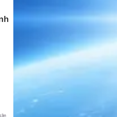
inh
 cần