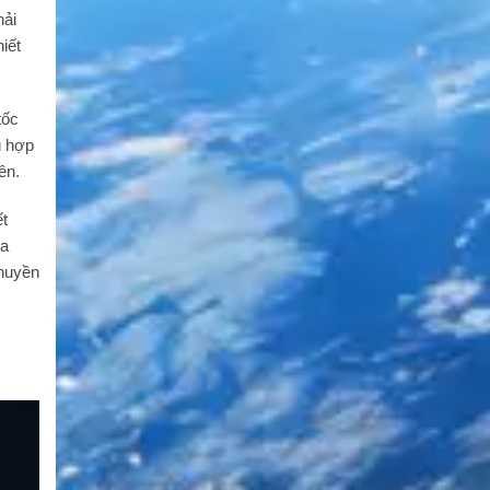
hải
iết
tốc
ù hợp
ên.
ết
ựa
thuyền