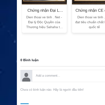
n Bộ
Chứng nhận Đại Lý
Chứng nhận CE 
T
Sahaha
tế
h Vtalk
Dien thoai ve tinh . Net -
Dien thoai ve tinh 
Việt Nam
Đại lý Độc Quyền của
đạt tiêu chuẩn chất
 quy!
Thương hiệu Sahaha tại
quốc tế
Việt Nam
0 Bình luận
Chưa có bình luận nào. Hãy là người đầu tiên!