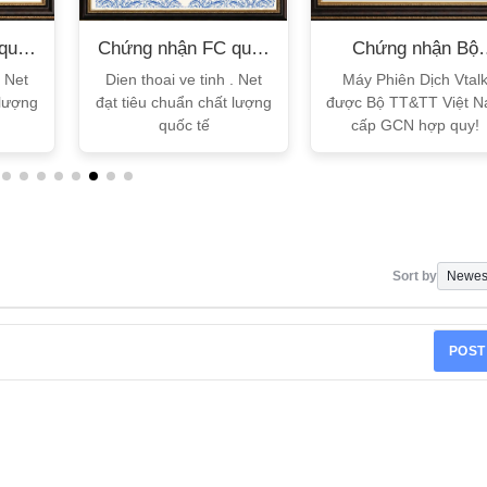
quốc
Chứng nhận FC quốc
Chứng nhận Bộ
tế
TT&TT
. Net
Dien thoai ve tinh . Net
Máy Phiên Dịch Vtal
 lượng
đạt tiêu chuẩn chất lượng
được Bộ TT&TT Việt 
quốc tế
cấp GCN hợp quy!
Sort by
POST