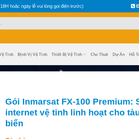
 18H hoặc ngày lễ vui lòng gọi điện trước)
Đ
Vệ Tinh
Định Vị Vệ Tinh
Thiết Bị Vệ Tinh
Cho Thuê
Dự Án
Hỗ T
Gói Inmarsat FX-100 Premium: 
internet vệ tinh linh hoạt cho tà
biển