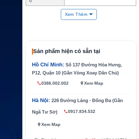
ụ
Loại gói
Premium Flexible
Xem Thêm
Băng thông MI
8192/4096
R
Băng thông CIR
4096/2048
Internet vệ tinh hàng hải cho tàu b
Sản phẩm hiện có sẵn tại
Ứng dụng
iển
Hồ Chí Minh:
Số 137 Đường Hòa Hưng,
P12, Quận 10 (Gần Vòng Xoay Dân Chủ)
0386.002.002
Xem Map
Hà Nội:
226 Đường Láng - Đống Đa (Gần
0917.834.532
Ngã Tư Sở)
Xem Map