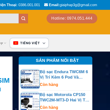
iện Thoại:
0386.001.001
Email:
giaiphap3g@gmail.com
Hotline: 0974.051.444
rợ
TIẾNG VIỆT
SẢN PHẨM NỔI BẬT
Bộ sạc Endura TWC6M 6
Vị Trí Kèm 6 Pod Và
SIM
Nguồn Ngoài
Còn hàng
u
Bộ sạc Motorola CP150
TWC2M-MT3-D Hai Vị Trí
Cho CP150, CP200,
Còn hàng