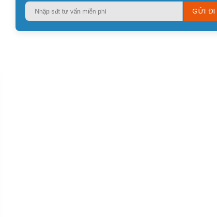
Please
leave
this
field
empty.