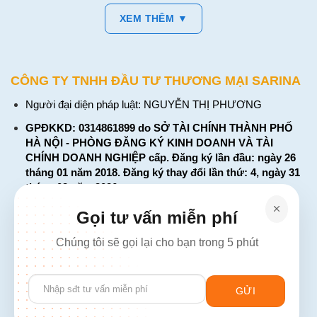
XEM THÊM ▼
CÔNG TY TNHH ĐẦU TƯ THƯƠNG MẠI SARINA
Người đại diện pháp luật: NGUYỄN THỊ PHƯƠNG
GPĐKKD: 0314861899 do SỞ TÀI CHÍNH THÀNH PHỐ
HÀ NỘI - PHÒNG ĐĂNG KÝ KINH DOANH VÀ TÀI
CHÍNH DOANH NGHIỆP cấp. Đăng ký lần đầu: ngày 26
tháng 01 năm 2018. Đăng ký thay đổi lần thứ: 4, ngày 31
tháng 03 năm 2026
226 Đường Láng, Đống Đa, Hà Nội
Gọi tư vấn miễn phí
137 Đường Hòa Hưng, Phường 12, Quận 10, TP. Hồ Chí
Chúng tôi sẽ gọi lại cho bạn trong 5 phút
Minh
Hotline: 1900 2106 - 0386 001 001
Please
Email:
Giaiphap3g@gmail.com
leave
this