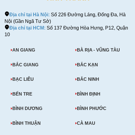
Địa chỉ tại Hà Nội:
Số 226 Đường Láng, Đống Đa, Hà
Nội (Gần Ngã Tư Sở)
Địa chỉ tại HCM:
Số 137 Đường Hòa Hưng, P12, Quận
10
AN GIANG
BÀ RỊA - VŨNG TÀU
BẮC GIANG
BẮC KẠN
BẠC LIÊU
BẮC NINH
BẾN TRE
BÌNH ĐỊNH
BÌNH DƯƠNG
BÌNH PHƯỚC
BÌNH THUẬN
CÀ MAU