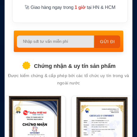
🚀 Giao hàng ngay trong
1 giờ
tại HN & HCM
Please
leave
this
field
Chứng nhận & uy tín sản phẩm
empty.
Được kiểm chứng & cấp phép bởi các tổ chức uy tín trong và
ngoài nước