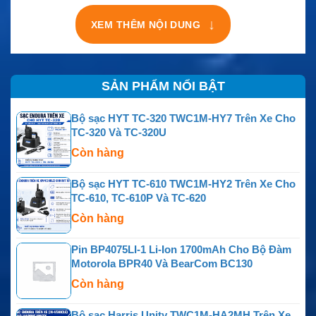
↓
XEM THÊM NỘI DUNG
SẢN PHẨM NỔI BẬT
Bộ sạc HYT TC-320 TWC1M-HY7 Trên Xe Cho
TC-320 Và TC-320U
Còn hàng
Bộ sạc HYT TC-610 TWC1M-HY2 Trên Xe Cho
TC-610, TC-610P Và TC-620
Còn hàng
Pin BP4075LI-1 Li-Ion 1700mAh Cho Bộ Đàm
Motorola BPR40 Và BearCom BC130
Còn hàng
Bộ sạc Harris Unity TWC1M-HA2MH Trên Xe