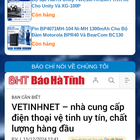
Cho Unity Và XG-100P
Còn hàng
Pin BP4071MH-104 Ni-MH 1300mAh Cho Bộ
Đàm Motorola BPR40 Và BearCom BC130
Còn hàng
BÁO CHÍ NÓI VỀ CHÚNG TÔI