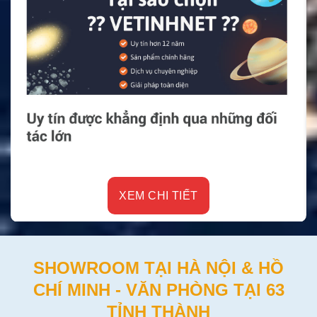
XEM CHI TIẾT
SHOWROOM TẠI HÀ NỘI & HỒ
CHÍ MINH - VĂN PHÒNG TẠI 63
TỈNH THÀNH