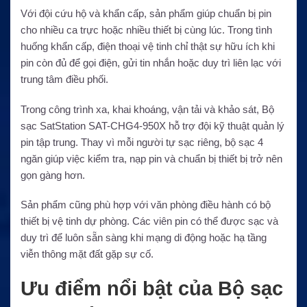
Với đội cứu hộ và khẩn cấp, sản phẩm giúp chuẩn bị pin
cho nhiều ca trực hoặc nhiều thiết bị cùng lúc. Trong tình
huống khẩn cấp, điện thoại vệ tinh chỉ thật sự hữu ích khi
pin còn đủ để gọi điện, gửi tin nhắn hoặc duy trì liên lạc với
trung tâm điều phối.
Trong công trình xa, khai khoáng, vận tải và khảo sát, Bộ
sạc SatStation SAT-CHG4-950X hỗ trợ đội kỹ thuật quản lý
pin tập trung. Thay vì mỗi người tự sạc riêng, bộ sạc 4
ngăn giúp việc kiểm tra, nạp pin và chuẩn bị thiết bị trở nên
gọn gàng hơn.
Sản phẩm cũng phù hợp với văn phòng điều hành có bộ
thiết bị vệ tinh dự phòng. Các viên pin có thể được sạc và
duy trì để luôn sẵn sàng khi mạng di động hoặc hạ tầng
viễn thông mặt đất gặp sự cố.
Ưu điểm nổi bật của Bộ sạc