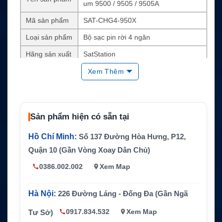
um 9500 / 9505 / 9505A
Mã sản phẩm
SAT-CHG4-950X
Loại sản phẩm
Bộ sạc pin rời 4 ngăn
Hãng sản xuất
SatStation
Thiết bị tương t
Xem Thêm
Pin Iridium 9500, 9505, 9505A
hích
Số lượng pin s
Tối đa 4 pin
ạc cùng lúc
Sản phẩm hiện có sẵn tại
Nguồn vào bộ
12V DC ±20%, 800 mAh ±10%
sạc
Hồ Chí Minh:
Số 137 Đường Hòa Hưng, P12,
Nguồn AC phù
Quận 10 (Gần Vòng Xoay Dân Chủ)
100–240V AC qua adapter
hợp
0386.002.002
Xem Map
Kích thước / tr
Khoảng 14 x 7.5 x 2 inch, 1.5 lbs ±5%
ọng lượng
Hà Nội:
226 Đường Láng - Đống Đa (Gần Ngã
Nhiệt độ hoạt đ
-20°C đến +50°C
ộng
0917.834.532
Xem Map
Tư Sở)