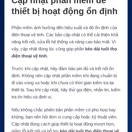
Cập nhật phần mềm để
thiết bị hoạt động ổn định
Phần mềm ảnh hưởng đến hiệu suất và độ ổn định của
điện thoại vệ tinh. Các bản cập nhật có thể cải thiện khả
năng kết nối, sửa lỗi hệ thống và nâng cao bảo mật. Vì
vậy, cập nhật đúng lúc cũng góp phần
kéo dài tuổi thọ
điện thoại vệ tinh
.
Trước khi cập nhật, hãy đảm bảo pin đủ và kết nối ổn
định. Không nên cập nhật phần mềm khi đang chuẩn bị
đi vào vùng xa hoặc khi chưa có thời gian kiểm tra lại
thiết bị. Sau khi cập nhật, hãy thử gọi điện, nhắn tin, kiểm
tra tín hiệu và định vị.
Nếu không chắc phiên bản phần mềm có phù hợp hay
không, bạn nên hỏi đơn vị cung cấp hoặc kỹ thuật viên.
Cập nhật đúng cách giúp thiết bị hoạt động mượt hơn,
giảm lỗi kết nối và hỗ trợ
kéo dài tuổi thọ điện thoại vệ