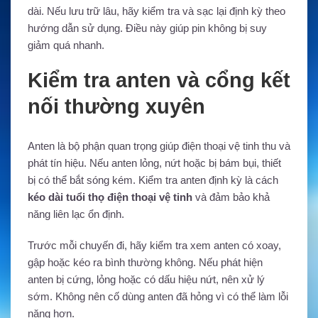
dài. Nếu lưu trữ lâu, hãy kiểm tra và sạc lại định kỳ theo
hướng dẫn sử dụng. Điều này giúp pin không bị suy
giảm quá nhanh.
Kiểm tra anten và cổng kết
nối thường xuyên
Anten là bộ phận quan trọng giúp điện thoại vệ tinh thu và
phát tín hiệu. Nếu anten lỏng, nứt hoặc bị bám bụi, thiết
bị có thể bắt sóng kém. Kiểm tra anten định kỳ là cách
kéo dài tuổi thọ điện thoại vệ tinh
và đảm bảo khả
năng liên lạc ổn định.
Trước mỗi chuyến đi, hãy kiểm tra xem anten có xoay,
gập hoặc kéo ra bình thường không. Nếu phát hiện
anten bị cứng, lỏng hoặc có dấu hiệu nứt, nên xử lý
sớm. Không nên cố dùng anten đã hỏng vì có thể làm lỗi
nặng hơn.