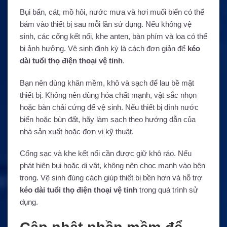
Bụi bẩn, cát, mồ hôi, nước mưa và hơi muối biển có thể
bám vào thiết bị sau mỗi lần sử dụng. Nếu không vệ
sinh, các cổng kết nối, khe anten, bàn phím và loa có thể
bị ảnh hưởng. Vệ sinh định kỳ là cách đơn giản để
kéo
dài tuổi thọ điện thoại vệ tinh
.
Bạn nên dùng khăn mềm, khô và sạch để lau bề mặt
thiết bị. Không nên dùng hóa chất mạnh, vật sắc nhọn
hoặc bàn chải cứng để vệ sinh. Nếu thiết bị dính nước
biển hoặc bùn đất, hãy làm sạch theo hướng dẫn của
nhà sản xuất hoặc đơn vị kỹ thuật.
Cổng sạc và khe kết nối cần được giữ khô ráo. Nếu
phát hiện bụi hoặc dị vật, không nên chọc mạnh vào bên
trong. Vệ sinh đúng cách giúp thiết bị bền hơn và hỗ trợ
kéo dài tuổi thọ điện thoại vệ tinh
trong quá trình sử
dụng.