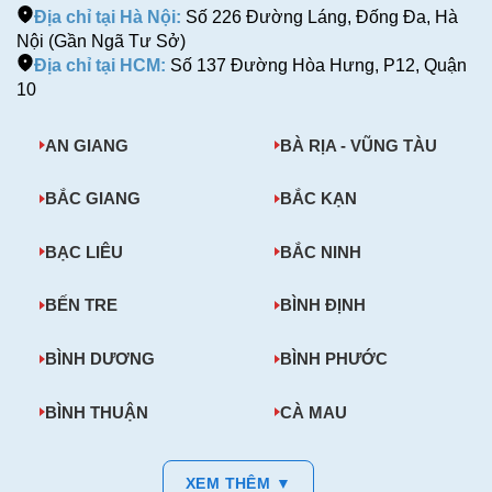
Địa chỉ tại Hà Nội:
Số 226 Đường Láng, Đống Đa, Hà
Nội (Gần Ngã Tư Sở)
Địa chỉ tại HCM:
Số 137 Đường Hòa Hưng, P12, Quận
10
AN GIANG
BÀ RỊA - VŨNG TÀU
BẮC GIANG
BẮC KẠN
BẠC LIÊU
BẮC NINH
BẾN TRE
BÌNH ĐỊNH
BÌNH DƯƠNG
BÌNH PHƯỚC
BÌNH THUẬN
CÀ MAU
XEM THÊM ▼