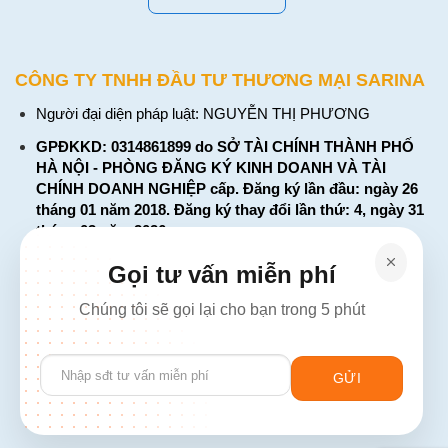
CÔNG TY TNHH ĐẦU TƯ THƯƠNG MẠI SARINA
Người đại diện pháp luật: NGUYỄN THỊ PHƯƠNG
GPĐKKD: 0314861899 do SỞ TÀI CHÍNH THÀNH PHỐ
HÀ NỘI - PHÒNG ĐĂNG KÝ KINH DOANH VÀ TÀI
CHÍNH DOANH NGHIỆP cấp. Đăng ký lần đầu: ngày 26
tháng 01 năm 2018. Đăng ký thay đổi lần thứ: 4, ngày 31
tháng 03 năm 2026
226 Đường Láng, Đống Đa, Hà Nội
Gọi tư vấn miễn phí
137 Đường Hòa Hưng, Phường 12, Quận 10, TP. Hồ Chí
Chúng tôi sẽ gọi lại cho bạn trong 5 phút
Minh
Hotline: 1900 2106 - 0386 001 001
Please
Email:
Giaiphap3g@gmail.com
leave
this
field