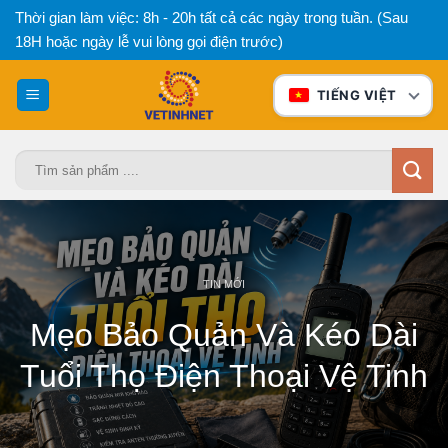
Bỏ
Thời gian làm việc: 8h - 20h tất cả các ngày trong tuần. (Sau
qua
18H hoặc ngày lễ vui lòng gọi điện trước)
nội
dung
TIẾNG VIỆT
Tìm
kiếm:
TIN MỚI
Mẹo Bảo Quản Và Kéo Dài
Tuổi Thọ Điện Thoại Vệ Tinh