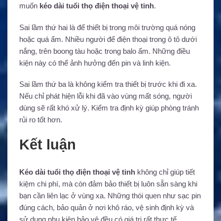
muốn
kéo dài tuổi thọ điện thoại vệ tinh
.
Sai lầm thứ hai là để thiết bị trong môi trường quá nóng
hoặc quá ẩm. Nhiều người để điện thoại trong ô tô dưới
nắng, trên boong tàu hoặc trong balo ẩm. Những điều
kiện này có thể ảnh hưởng đến pin và linh kiện.
Sai lầm thứ ba là không kiểm tra thiết bị trước khi đi xa.
Nếu chỉ phát hiện lỗi khi đã vào vùng mất sóng, người
dùng sẽ rất khó xử lý. Kiểm tra định kỳ giúp phòng tránh
rủi ro tốt hơn.
Kết luận
Kéo dài tuổi thọ điện thoại vệ tinh
không chỉ giúp tiết
kiệm chi phí, mà còn đảm bảo thiết bị luôn sẵn sàng khi
bạn cần liên lạc ở vùng xa. Những thói quen như sạc pin
đúng cách, bảo quản ở nơi khô ráo, vệ sinh định kỳ và
sử dụng phụ kiện bảo vệ đều có giá trị rất thực tế.