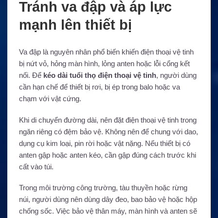
Tránh va đập và áp lực
mạnh lên thiết bị
Va đập là nguyên nhân phổ biến khiến điện thoại vệ tinh
bị nứt vỏ, hỏng màn hình, lỏng anten hoặc lỗi cổng kết
nối. Để
kéo dài tuổi thọ điện thoại vệ tinh
, người dùng
cần hạn chế để thiết bị rơi, bị ép trong balo hoặc va
chạm với vật cứng.
Khi di chuyển đường dài, nên đặt điện thoại vệ tinh trong
ngăn riêng có đệm bảo vệ. Không nên để chung với dao,
dụng cụ kim loại, pin rời hoặc vật nặng. Nếu thiết bị có
anten gập hoặc anten kéo, cần gập đúng cách trước khi
cất vào túi.
Trong môi trường công trường, tàu thuyền hoặc rừng
núi, người dùng nên dùng dây đeo, bao bảo vệ hoặc hộp
chống sốc. Việc bảo vệ thân máy, màn hình và anten sẽ