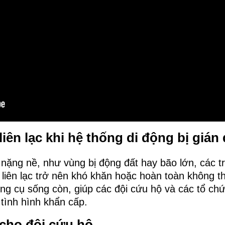
liên lạc khi hệ thống di động bị gián
i nặng nề, như vùng bị động đất hay bão lớn, các t
 liên lạc trở nên khó khăn hoặc hoàn toàn không t
ông cụ sống còn, giúp các đội cứu hộ và các tổ chứ
 tình hình khẩn cấp.
 cho đội cứu hộ