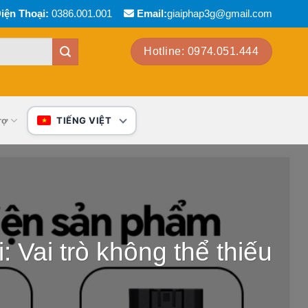
iện Thoại:
0386.001.001
Email:
giaiphap3g@gmail.com
Hotline: 0974.051.444
rợ
TIẾNG VIỆT
: Vai trò không thể thiếu