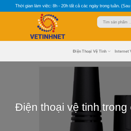
Bỏ
Thời gian làm việc: 8h - 20h tất cả các ngày trong tuần. (Sau
qua
nội
Tìm
dung
kiếm:
Điện Thoại Vệ Tinh
Internet 
Điện thoại vệ tinh trong