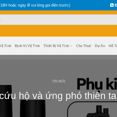
 18H hoặc ngày lễ vui lòng gọi điện trước)
Đ
Vệ Tinh
Định Vị Vệ Tinh
Thiết Bị Vệ Tinh
Cho Thuê
Dự Án
Hỗ T
TIN MỚI
 cứu hộ và ứng phó thiên tai