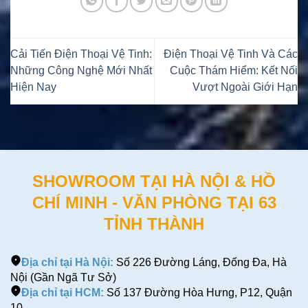
Cải Tiến Điện Thoại Vệ Tinh:
Điện Thoại Vệ Tinh Và Các
Những Công Nghệ Mới Nhất
Cuộc Thám Hiểm: Kết Nối
Hiện Nay
Vượt Ngoài Giới Hạn
SHOWROOM TẠI HÀ NỘI & HỒ
CHÍ MINH - VĂN PHÒNG TẠI 63
TỈNH THÀNH
Địa chỉ tại Hà Nội:
Số 226 Đường Láng, Đống Đa, Hà
Nội (Gần Ngã Tư Sở)
Địa chỉ tại HCM:
Số 137 Đường Hòa Hưng, P12, Quận
10