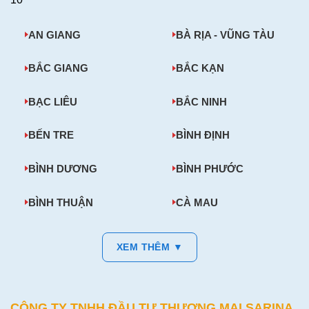
AN GIANG
BÀ RỊA - VŨNG TÀU
BẮC GIANG
BẮC KẠN
BẠC LIÊU
BẮC NINH
BẾN TRE
BÌNH ĐỊNH
BÌNH DƯƠNG
BÌNH PHƯỚC
BÌNH THUẬN
CÀ MAU
XEM THÊM ▼
CÔNG TY TNHH ĐẦU TƯ THƯƠNG MẠI SARINA