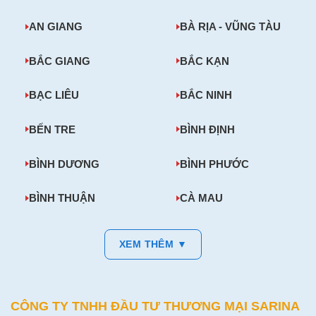
AN GIANG
BÀ RỊA - VŨNG TÀU
BẮC GIANG
BẮC KẠN
BẠC LIÊU
BẮC NINH
BẾN TRE
BÌNH ĐỊNH
BÌNH DƯƠNG
BÌNH PHƯỚC
BÌNH THUẬN
CÀ MAU
XEM THÊM ▼
CÔNG TY TNHH ĐẦU TƯ THƯƠNG MẠI SARINA