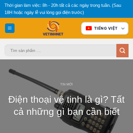
Bỏ
Thời gian làm việc: 8h - 20h tất cả các ngày trong tuần. (Sau
qua
18H hoặc ngày lễ vui lòng gọi điện trước)
nội
dung
TIẾNG VIỆT
Tìm
kiếm:
TIN MỚI
Điện thoại vệ tinh là gì? Tất
cả những gì bạn cần biết