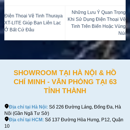
Những Lưu Ý Quan Trọng
Điện Thoại Vệ Tinh Thuraya
Khi Sử Dụng Điện Thoại Vệ
XT-LITE Giúp Bạn Liên Lạc
Tinh Trên Biển Hoặc Vùng
Ở Bất Cứ Đâu
Núi
SHOWROOM TẠI HÀ NỘI & HỒ
CHÍ MINH - VĂN PHÒNG TẠI 63
TỈNH THÀNH
Địa chỉ tại Hà Nội:
Số 226 Đường Láng, Đống Đa, Hà
Nội (Gần Ngã Tư Sở)
Địa chỉ tại HCM:
Số 137 Đường Hòa Hưng, P12, Quận
10