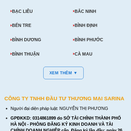
BẠC LIÊU
BẮC NINH
BẾN TRE
BÌNH ĐỊNH
BÌNH DƯƠNG
BÌNH PHƯỚC
BÌNH THUẬN
CÀ MAU
XEM THÊM ▼
CÔNG TY TNHH ĐẦU TƯ THƯƠNG MẠI SARINA
Người đại diện pháp luật: NGUYỄN THỊ PHƯƠNG
GPĐKKD: 0314861899 do SỞ TÀI CHÍNH THÀNH PHỐ
HÀ NỘI - PHÒNG ĐĂNG KÝ KINH DOANH VÀ TÀI
CHÍNH DOANH NGHIỆP cấp. Đăng ký lần đầu: ngày 26