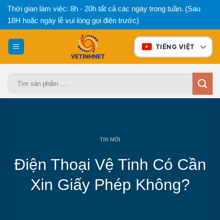
Bỏ
Thời gian làm việc: 8h - 20h tất cả các ngày trong tuần. (Sau
qua
18H hoặc ngày lễ vui lòng gọi điện trước)
nội
dung
TIẾNG VIỆT
Tìm
kiếm:
TIN MỚI
Điện Thoại Vệ Tinh Có Cần
Xin Giấy Phép Không?