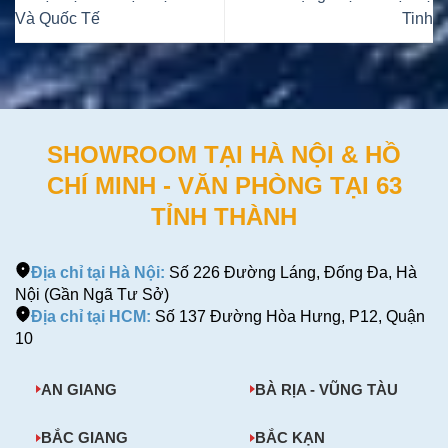
Và Quốc Tế
Tinh
SHOWROOM TẠI HÀ NỘI & HỒ
CHÍ MINH - VĂN PHÒNG TẠI 63
TỈNH THÀNH
Địa chỉ tại Hà Nội:
Số 226 Đường Láng, Đống Đa, Hà
Nội (Gần Ngã Tư Sở)
Địa chỉ tại HCM:
Số 137 Đường Hòa Hưng, P12, Quận
10
AN GIANG
BÀ RỊA - VŨNG TÀU
BẮC GIANG
BẮC KẠN