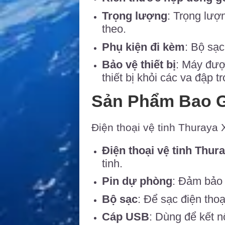
Trọng lượng
: Trọng lượ
theo.
Phụ kiện đi kèm
: Bộ sạ
Bảo vệ thiết bị
: Máy đượ
thiết bị khỏi các va đập t
Sản Phẩm Bao 
Điện thoại vệ tinh Thuraya
Điện thoại vệ tinh Thura
tinh.
Pin dự phòng
: Đảm bảo 
Bộ sạc
: Để sạc điện tho
Cáp USB
: Dùng để kết n