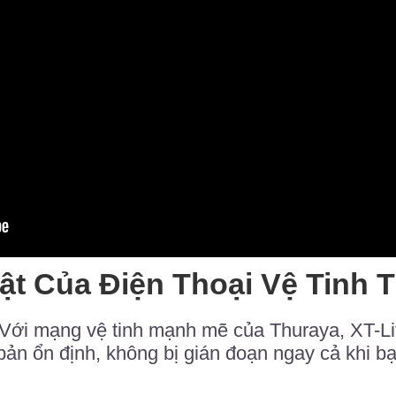
ật Của Điện Thoại Vệ Tinh T
 Với mạng vệ tinh mạnh mẽ của Thuraya, XT-L
 bản ổn định, không bị gián đoạn ngay cả khi b