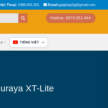
iện Thoại:
0386.001.001
Email:
giaiphap3g@gmail.com
Hotline: 0974.051.444
rợ
TIẾNG VIỆT
uraya XT-Lite