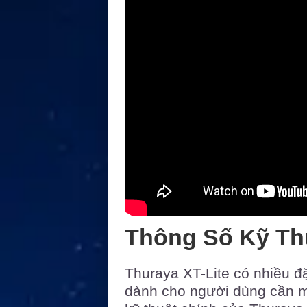
Thông Số Kỹ Thu
Thuraya XT-Lite có nhiều đặ
dành cho người dùng cần mộ