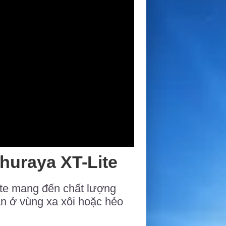
huraya XT-Lite
ite mang đến chất lượng
ạn ở vùng xa xôi hoặc hẻo