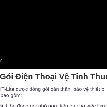
ói Điện Thoại Vệ Tinh Thur
XT-Lite được đóng gói cẩn thận, bảo vệ thiết bị 
 bao gồm:
ói
: Hộp đóng gói nhỏ gọn, tiện lợi cho việc lưu