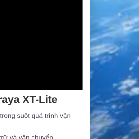
aya XT-Lite
trong suốt quá trình vận
 trữ và vận chuyển.