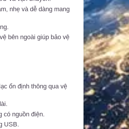
ram, nhẹ và dễ dàng mang
ng.
vệ bên ngoài giúp bảo vệ
n lạc ổn định thông qua vệ
ài.
g có nguồn điện.
ng USB.