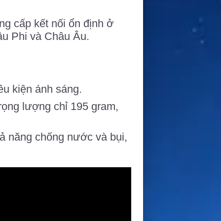
ng cấp kết nối ổn định ở
âu Phi và Châu Âu.
ều kiện ánh sáng.
rọng lượng chỉ 195 gram,
hả năng chống nước và bụi,