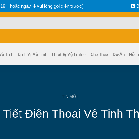
 18H hoặc ngày lễ vui lòng gọi điện trước)
Đ
Vệ Tinh
Định Vị Vệ Tinh
Thiết Bị Vệ Tinh
Cho Thuê
Dự Án
Hỗ T
TIN MỚI
Tiết Điện Thoại Vệ Tinh Th